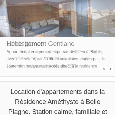
Hébergement Gentiane
Appartement équipé pour 4 personnes, 2ème étage
avec ascenseur, accès direct aux pistes, parking
souterrain payant avec accès direct à la résidence.
<
>
1
2
3
4
5
6
7
8
9
Location d'appartements dans la
Résidence Améthyste à Belle
Plagne. Station calme, familiale et