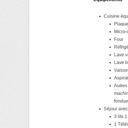
Cuisine éq
Plaque
Micro-
Four
Réfrig
Lave v
Lave l
Vaisse
Aspira
Autres 
machine
fondue
Séjour avec
Résidence c
3 lits
1 Télé