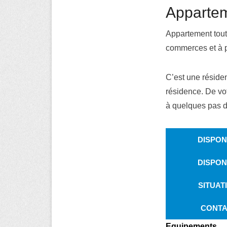
Apparte
Appartement tout
commerces et à p
C’est une réside
résidence. De vot
à quelques pas de
DISPONI
DISPONI
SITUAT
CONTA
Equipements