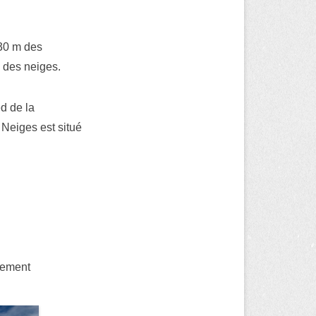
 30 m des
 des neiges.
d de la
 Neiges est situé
rtement