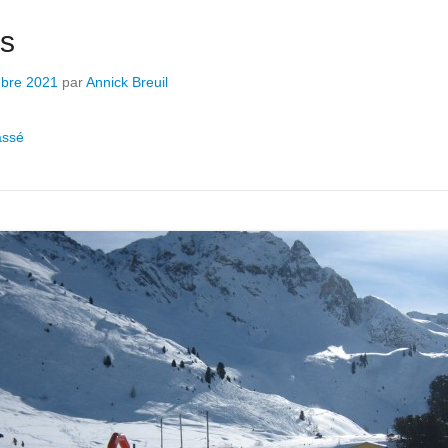
es
bre 2021
par
Annick Breuil
assé